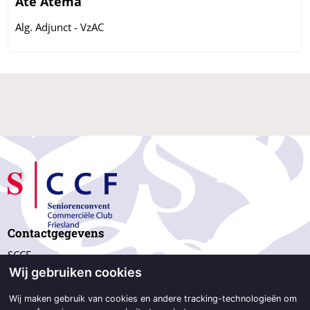
Ate Atema
Alg. Adjunct - VzAC
Contactgegevens
SCCF
Wij gebruiken cookies
p/a Beetsterweg 2d,
9244 GC Beetsterzwaag
Wij maken gebruik van cookies en andere tracking-technologieën om