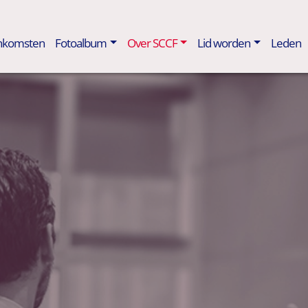
enkomsten
Fotoalbum
Over SCCF
Lid worden
Leden