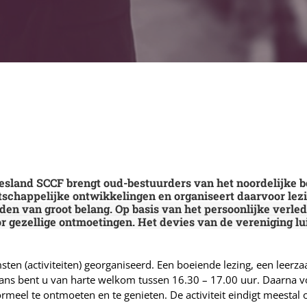
sland SCCF brengt oud-bestuurders van het noordelijke bed
atschappelijke ontwikkelingen en organiseert daarvoor le
den van groot belang. Op basis van het persoonlijke verled
or gezellige ontmoetingen. Het devies van de vereniging lu
en (activiteiten) georganiseerd. Een boeiende lezing, een leerz
ans bent u van harte welkom tussen 16.30 – 17.00 uur. Daarna volg
ormeel te ontmoeten en te genieten. De activiteit eindigt meestal