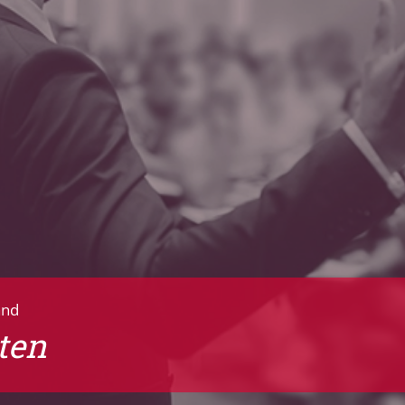
and
ten