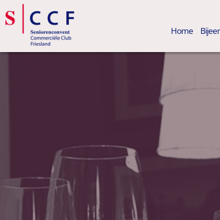
Home
Bije