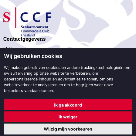
Contactgegevens
SCCF
Wij gebruiken cookies
p/a Beetsterweg 2d,
9244 GC Beetsterzwaag
Wij maken gebruik van cookies en andere tracking-technologieën om
uw surfervaring op onze website te verbeteren, om
06-533 343 47
gepersonaliseerde inhoud en advertenties te tonen, om ons
secretariaat@sccf.nl
websiteverkeer te analyseren en om te begrijpen waar onze
bezoekers vandaan komen.
Ik ga akkoord
© 2026 SCCF | Powered by
BO Creator DXP®
&
Designstijl
|
Ik weiger
Colofon
Secretariaat
Disclaimer
Cookie instellingen
Wijzig mijn voorkeuren