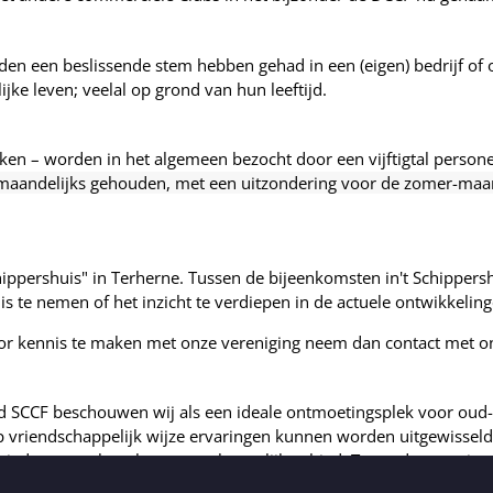
eden een beslissende stem hebben gehad in een (eigen) bedrijf of
ijke leven; veelal op grond van hun leeftijd.
eken – worden in het algemeen bezocht door een vijftigtal person
 maandelijks gehouden, met een uitzondering voor de zomer-maan
chippershuis" in Terherne. Tussen de bijeenkomsten in't Schipper
s te nemen of het inzicht te verdiepen in de actuele ontwikkelinge
oor kennis te maken met onze vereniging neem dan contact met o
 SCCF beschouwen wij als een ideale ontmoetingsplek voor oud-b
p vriendschappelijk wijze ervaringen kunnen worden uitgewisseld
gebied maar ook op het maatschappelijk gebied. Ter ondersteuning