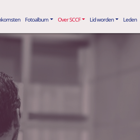
enkomsten
Fotoalbum
Over SCCF
Lid worden
Leden