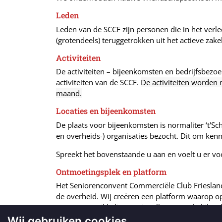
Leden
Leden van de SCCF zijn personen die in het verl
(grotendeels) teruggetrokken uit het actieve zakel
Activiteiten
De activiteiten – bijeenkomsten en bedrijfsbezo
activiteiten van de SCCF.
De activiteiten worden
maand.
Locaties en bijeenkomsten
De plaats voor bijeenkomsten is normaliter ‘t'S
en overheids-) organisaties bezocht. Dit om kenni
Spreekt het bovenstaande u aan en voelt u er v
Ontmoetingsplek en platform
Het Seniorenconvent Commerciële Club Friesland
de overheid. Wij creëren een platform waarop o
recente ontwikkelingen niet alleen op zakelijk 
Wij gebruiken cookies