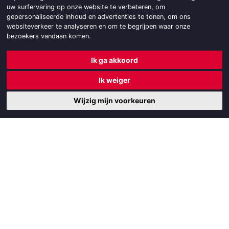
uw surfervaring op onze website te verbeteren, om
gepersonaliseerde inhoud en advertenties te tonen, om ons
websiteverkeer te analyseren en om te begrijpen waar onze
bezoekers vandaan komen.
Ik ga akkoord
Seniorenconvent Commerciële Club Friesland
Ik weiger
Bijeenkomsten
Wijzig mijn voorkeuren
Contact
Bekijk fotoalbum
Lid worden