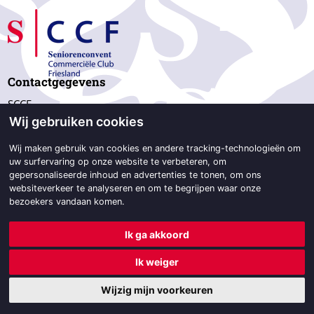
Contactgegevens
SCCF
Wij gebruiken cookies
p/a Beetsterweg 2d,
9244 GC Beetsterzwaag
Wij maken gebruik van cookies en andere tracking-technologieën om
uw surfervaring op onze website te verbeteren, om
06-533 343 47
gepersonaliseerde inhoud en advertenties te tonen, om ons
secretariaat@sccf.nl
websiteverkeer te analyseren en om te begrijpen waar onze
bezoekers vandaan komen.
Ik ga akkoord
© 2026 SCCF | Powered by
BO Creator DXP®
&
Designstijl
|
Ik weiger
Colofon
Secretariaat
Disclaimer
Cookie instellingen
Wijzig mijn voorkeuren