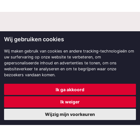
Wij gebruiken cookies
Wij maken gebruik van cookies en andere tracking-technologieën om
uw surfervaring op onze website te verbeteren, om
gepersonaliseerde inhoud en advertenties te tonen, om ons
websiteverkeer te analyseren en om te begrijpen waar onze
bezoekers vandaan komen.
Contactgegevens
Ik ga akkoord
SCCF
Ik weiger
p/a Beetsterweg 2d,
9244 GC Beetsterzwaag
Wijzig mijn voorkeuren
06-533 343 47
secretariaat@sccf.nl